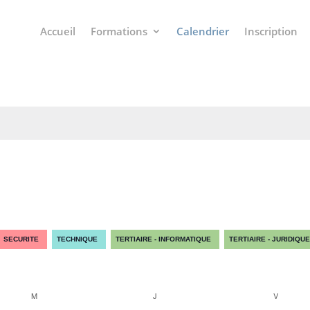
Accueil
Formations
Calendrier
Inscription
SECURITE
TECHNIQUE
TERTIAIRE - INFORMATIQUE
TERTIAIRE - JURIDIQUE
M
J
V