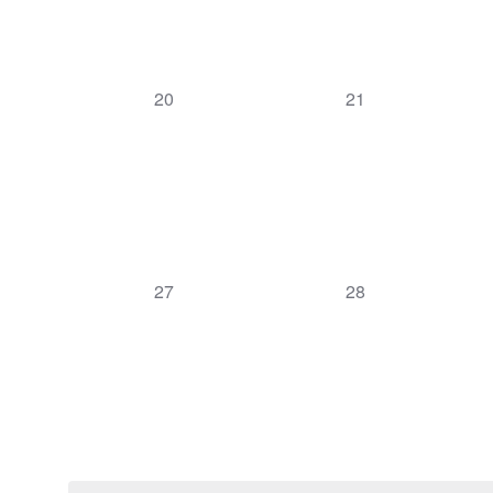
0
0
20
21
évènement,
évènement,
0
0
27
28
évènement,
évènement,